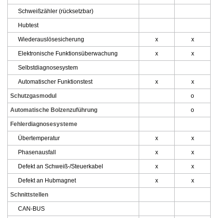
Schweißzähler (rücksetzbar)
Hubtest
Wiederauslösesicherung
x
x
Elektronische Funktionsüberwachung
x
x
Selbstdiagnosesystem
Automatischer Funktionstest
x
x
Schutzgasmodul
o
Automatische Bolzenzuführung
o
Fehlerdiagnosesysteme
Übertemperatur
x
x
Phasenausfall
x
x
Defekt an Schweiß-/Steuerkabel
x
x
Defekt an Hubmagnet
x
x
Schnittstellen
CAN-BUS