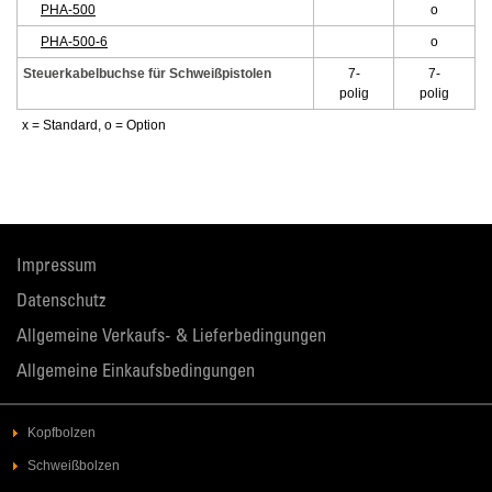
PHA-500
o
PHA-500-6
o
Steuerkabelbuchse für Schweißpistolen
7-
7-
polig
polig
x = Standard, o = Option
Impressum
Datenschutz
Allgemeine Verkaufs- & Lieferbedingungen
Allgemeine Einkaufsbedingungen
Kopfbolzen
Schweißbolzen