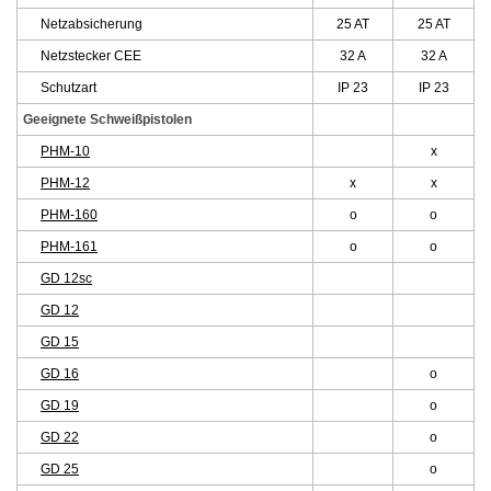
Netzabsicherung
25 AT
25 AT
Netzstecker CEE
32 A
32 A
Schutzart
IP 23
IP 23
Geeignete Schweißpistolen
PHM-10
x
PHM-12
x
x
PHM-160
o
o
PHM-161
o
o
GD 12sc
GD 12
GD 15
GD 16
o
GD 19
o
GD 22
o
GD 25
o