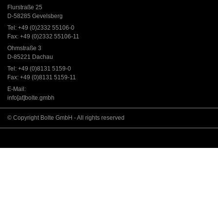
Flurstraße 25
D-58285 Gevelsberg
Tel: +49 (0)2332 55106-0
Fax: +49 (0)2332 55106-11
Ohmstraße 3
D-85221 Dachau
Tel: +49 (0)8131 5159-0
Fax: +49 (0)8131 5159-11
E-Mail:
info[at]bolte.gmbh
© Copyright Bolte GmbH - All rights reserved