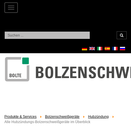
Toggle
navigation
Suchen
...
Produkte & Services
Bolzenschweißgeräte
Hubzündung
Alle Hubzündungs-Bolzenschweißgeräte im Überblick