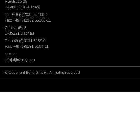
Flurstraße 25
D-58285 Gevelsberg
Tel: +49 (0)2332 55106-0
Fax: +49 (0)2332 55106-11
Ohmstraße 3
D-85221 Dachau
Tel: +49 (0)8131 5159-0
Fax: +49 (0)8131 5159-11
E-Mail:
info[at]bolte.gmbh
© Copyright Bolte GmbH - All rights reserved