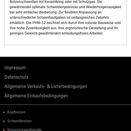
Bolzenschweißen mit Keramikring oder mit Schutzgas. Sie
gewährleistet optimale Schweißergebnisse und Wiederholgenauigkeit
bei sehr einfacher Bedienung. Zur flexiblen Anpassung an
unterschiedliche Schweißaufgaben ist umfangreiches Zubehör
erhältlich. Die PHM-12 zeichnet sich durch ihre robuste Bauweise und
ihre hohe Zuverlässigkeit aus. Ihre ergonomische Gestaltung und ihr
geringes Gewicht gewährleisten ermüdungsfreies Arbeiten.
Impressum
Datenschutz
Allgemeine Verkaufs- & Lieferbedingungen
Allgemeine Einkaufsbedingungen
Kopfbolzen
Schweißbolzen
Bolzenschweißgeräte