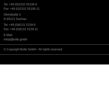
Tel: +49 (0)2332 55106-0
Fax: +49 (0)2332 55106-11
Ohmstraße 3
D-85221 Dachau
Tel: +49 (0)8131 5159-0
Fax: +49 (0)8131 5159-11
E-Mail:
info[at]bolte.gmbh
© Copyright Bolte GmbH - All rights reserved