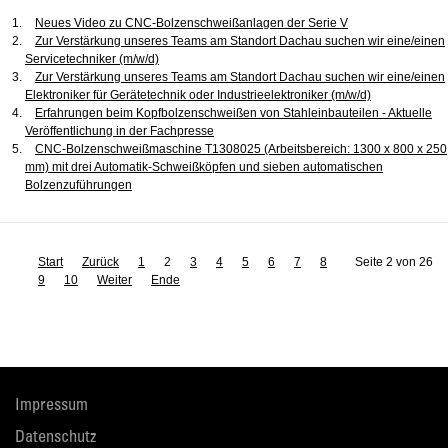
Neues Video zu CNC-Bolzenschweißanlagen der Serie V
Zur Verstärkung unseres Teams am Standort Dachau suchen wir eine/einen
Servicetechniker (m/w/d)
Zur Verstärkung unseres Teams am Standort Dachau suchen wir eine/einen
Elektroniker für Gerätetechnik oder Industrieelektroniker (m/w/d)
Erfahrungen beim Kopfbolzenschweißen von Stahleinbauteilen - Aktuelle
Veröffentlichung in der Fachpresse
CNC-Bolzenschweißmaschine T1308025 (Arbeitsbereich: 1300 x 800 x 250
mm) mit drei Automatik-Schweißköpfen und sieben automatischen
Bolzenzuführungen
Start
Zurück
1
2
3
4
5
6
7
8
Seite 2 von 26
9
10
Weiter
Ende
Impressum
Datenschutz