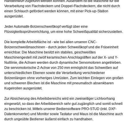
Handeinwurf zugeführt werden können. Außerdem ist die Maschine für die
Verarbeitung von Flachsteckern und Doppel-Flachsteckern, die nicht durch
einen Schlauch gefördert werden können, mit einer Pick-up-Station
ausgerüstet.
Jeder Automatik-Bolzenschweißkopf verfügt über eine
Flüssigkeitssprühvorrichtung, um eine hohe Schweißqualität sicherzustellen.
Die komplette Arbeitsfläche ist - wie bei allen unseren CNC-
Bolzenschweißmaschinen - durch jeden Schweißkopf und die Fräseinheit
erreichbar. Die Maschine besitzt ein stabiles, geschweißtes
Maschinengestell mit zwölf keramischen Anschlagstiften auf der X- und Y-
Nulllinie, die Achsen werden durch dynamische Servomotoren angetrieben.
Die servomotorische Z-Achse von 250 mm ermöglicht das Schweißen auf
unterschiedlichen Ebenen sowie die Verarbeitung verschiedener
Bolzenlängen ohne vorheriges Umrüsten. Zum leichten Einlegen von großen
und schweren Blechen ist die Maschine mit pneumatisch absenkbaren
Kugelrollen ausgerüstet.
Zur Absicherung des Arbeitsbereichs wird ein zweiseitiger Lichtvorhang
eingesetzt, so dass der Arbeitsbereich sehr gut zugänglich und somit schnell
zu beschicken ist. Mittels unserer Bediensoftware PRO-STUD (inkl. DXF-
Datenkonverter) und Monitor sowie Tastatur und Maus ist die Maschine auch
durch ungeübte Bediener äußerst einfach zu handhaben.