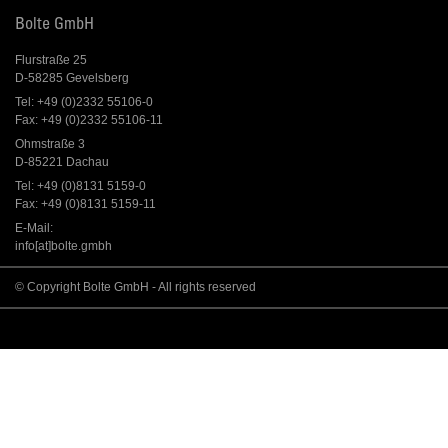
Bolte GmbH
Flurstraße 25
D-58285 Gevelsberg
Tel: +49 (0)2332 55106-0
Fax: +49 (0)2332 55106-11
Ohmstraße 3
D-85221 Dachau
Tel: +49 (0)8131 5159-0
Fax: +49 (0)8131 5159-11
E-Mail:
info[at]bolte.gmbh
© Copyright Bolte GmbH - All rights reserved