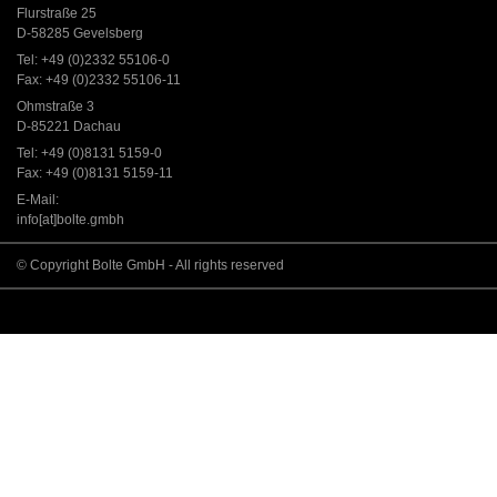
Flurstraße 25
D-58285 Gevelsberg
Tel: +49 (0)2332 55106-0
Fax: +49 (0)2332 55106-11
Ohmstraße 3
D-85221 Dachau
Tel: +49 (0)8131 5159-0
Fax: +49 (0)8131 5159-11
E-Mail:
info[at]bolte.gmbh
© Copyright Bolte GmbH - All rights reserved