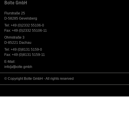
Bolte GmbH
Flurstraße 25
D-58285 Gevelsberg
Tel: +49 (0)2332 55106-0
Fax: +49 (0)2332 55106-11
Ohmstraße 3
D-85221 Dachau
Tel: +49 (0)8131 5159-0
Fax: +49 (0)8131 5159-11
E-Mail:
info[at]bolte.gmbh
© Copyright Bolte GmbH - All rights reserved