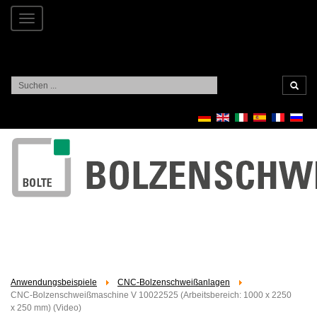
Toggle
navigation
Suchen
...
Anwendungsbeispiele
CNC-Bolzenschweißanlagen
CNC-Bolzenschweißmaschine V 10022525 (Arbeitsbereich: 1000 x 2250
x 250 mm) (Video)