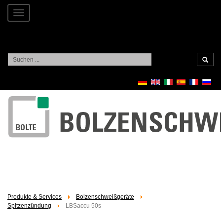
Toggle
navigation
Suchen
...
Produkte & Services
Bolzenschweißgeräte
Spitzenzündung
LBSaccu 50s