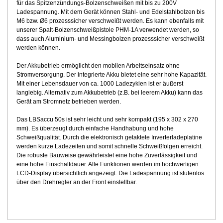
für das Spitzenzündungs-Bolzenschweißen mit bis zu 200V
Ladespannung. Mit dem Gerät können Stahl- und Edelstahlbolzen bis
M6 bzw. Ø6 prozesssicher verschweißt werden. Es kann ebenfalls mit
unserer Spalt-Bolzenschweißpistole PHM-1A verwendet werden, so
dass auch Aluminium- und Messingbolzen prozesssicher verschweißt
werden können.
Der Akkubetrieb ermöglicht den mobilen Arbeitseinsatz ohne
Stromversorgung. Der integrierte Akku bietet eine sehr hohe Kapazität.
Mit einer Lebensdauer von ca. 1000 Ladezyklen ist er äußerst
langlebig. Alternativ zum Akkubetrieb (z.B. bei leerem Akku) kann das
Gerät am Stromnetz betrieben werden.
Das LBSaccu 50s ist sehr leicht und sehr kompakt (195 x 302 x 270
mm). Es überzeugt durch einfache Handhabung und hohe
Schweißqualität. Durch die elektronisch getaktete Inverterladeplatine
werden kurze Ladezeiten und somit schnelle Schweißfolgen erreicht.
Die robuste Bauweise gewährleistet eine hohe Zuverlässigkeit und
eine hohe Einschaltdauer. Alle Funktionen werden im hochwertigen
LCD-Display übersichtlich angezeigt. Die Ladespannung ist stufenlos
über den Drehregler an der Front einstellbar.