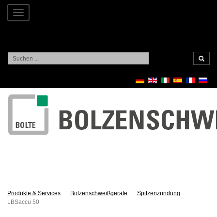
Toggle
navigation
Suchen
...
Produkte & Services
Bolzenschweißgeräte
Spitzenzündung
LBSaccu 50