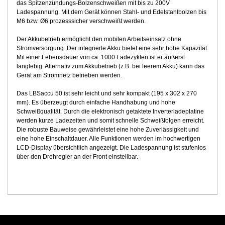
das Spitzenzündungs-Bolzenschweißen mit bis zu 200V
Ladespannung. Mit dem Gerät können Stahl- und Edelstahlbolzen bis
M6 bzw. Ø6 prozesssicher verschweißt werden.
Der Akkubetrieb ermöglicht den mobilen Arbeitseinsatz ohne
Stromversorgung. Der integrierte Akku bietet eine sehr hohe Kapazität.
Mit einer Lebensdauer von ca. 1000 Ladezyklen ist er äußerst
langlebig. Alternativ zum Akkubetrieb (z.B. bei leerem Akku) kann das
Gerät am Stromnetz betrieben werden.
Das LBSaccu 50 ist sehr leicht und sehr kompakt (195 x 302 x 270
mm). Es überzeugt durch einfache Handhabung und hohe
Schweißqualität. Durch die elektronisch getaktete Inverterladeplatine
werden kurze Ladezeiten und somit schnelle Schweißfolgen erreicht.
Die robuste Bauweise gewährleistet eine hohe Zuverlässigkeit und
eine hohe Einschaltdauer. Alle Funktionen werden im hochwertigen
LCD-Display übersichtlich angezeigt. Die Ladespannung ist stufenlos
über den Drehregler an der Front einstellbar.