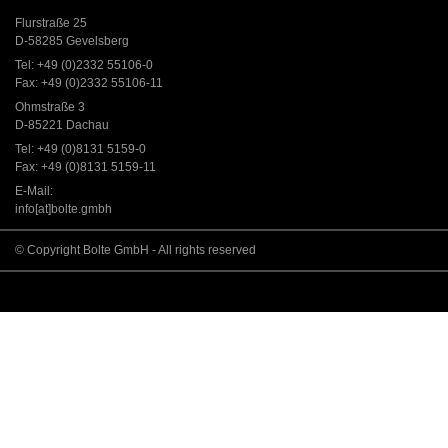
Flurstraße 25
D-58285 Gevelsberg
Tel: +49 (0)2332 55106-0
Fax: +49 (0)2332 55106-11
Ohmstraße 3
D-85221 Dachau
Tel: +49 (0)8131 5159-0
Fax: +49 (0)8131 5159-11
E-Mail:
info[at]bolte.gmbh
© Copyright Bolte GmbH - All rights reserved