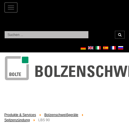
Toggle
navigation
Suchen
...
Produkte & Services
Bolzenschweißgeräte
Spitzenzündung
LBS 90