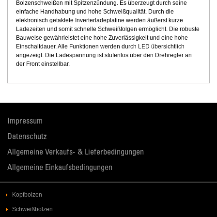
Bolzenschweißen mit Spitzenzündung. Es überzeugt durch seine
einfache Handhabung und hohe Schweißqualität. Durch die
elektronisch getaktete Inverterladeplatine werden äußerst kurze
Ladezeiten und somit schnelle Schweißfolgen ermöglicht. Die robuste
Bauweise gewährleistet eine hohe Zuverlässigkeit und eine hohe
Einschaltdauer. Alle Funktionen werden durch LED übersichtlich
angezeigt. Die Ladespannung ist stufenlos über den Drehregler an
der Front einstellbar.
Impressum
Datenschutz
Allgemeine Verkaufs- & Lieferbedingungen
Allgemeine Einkaufsbedingungen
Kopfbolzen
Schweißbolzen