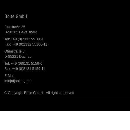
Bolte GmbH
Flurstraße 25
D-58285 Gevelsberg
Tel: +49 (0)2332 55106-0
Fax: +49 (0)2332 55106-11
Ohmstraße 3
D-85221 Dachau
Tel: +49 (0)8131 5159-0
Fax: +49 (0)8131 5159-11
E-Mail:
info[at]bolte.gmbh
© Copyright Bolte GmbH - All rights reserved