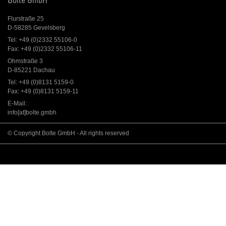
Bolte GmbH
Flurstraße 25
D-58285 Gevelsberg
Tel: +49 (0)2332 55106-0
Fax: +49 (0)2332 55106-11
Ohmstraße 3
D-85221 Dachau
Tel: +49 (0)8131 5159-0
Fax: +49 (0)8131 5159-11
E-Mail:
info[at]bolte.gmbh
© Copyright Bolte GmbH - All rights reserved